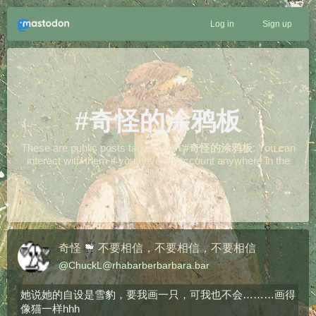
Log in
Sign up
#奇怪的涂鸦板
These are public posts tagged with
#奇怪的涂鸦板
. You can
interact with them if you have an account anywhere in the
fediverse.
奇怪
不要相信，不要相信，不要相信
@
ChuckL@rhabarberbarbara.bar
她说她的自设是雪豹，要我画一只，可我也不会………画得
像猫一样hhh