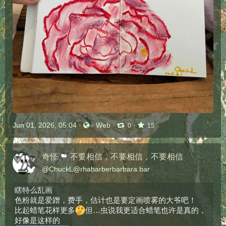
Jun 01, 2026, 05:04
·
·
Web
·
·
0
15
奇怪
不要相信，不要相信，不要相信
@
ChuckL@rhabarberbarbara.bar
瞎特么乱画
色粉就是爱蹭，费手，估计也是要定画喷雾的大爷吧！
比起蜡笔花样更多
但…虫说我更适合蜡笔也许是真的，
好像是这样的