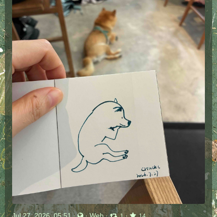
Jul 27, 2026, 05:51
·
·
Web
·
·
1
14