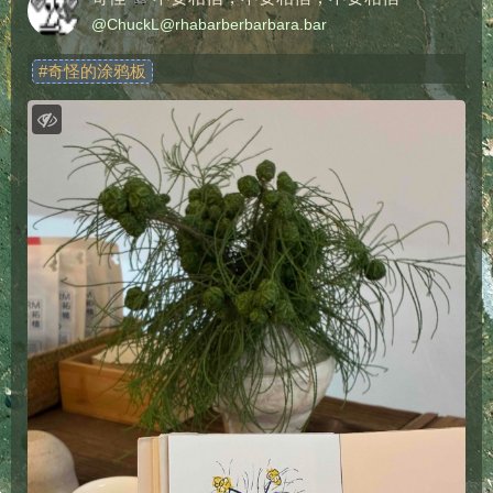
@
ChuckL@rhabarberbarbara.bar
#
奇怪的涂鸦板