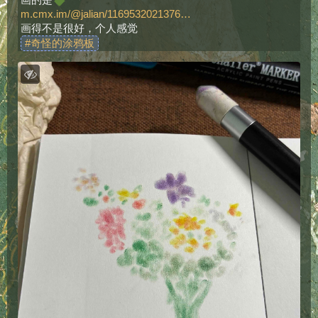
m.cmx.im/@jalian/1169532021376
画得不是很好，个人感觉
#
奇怪的涂鸦板