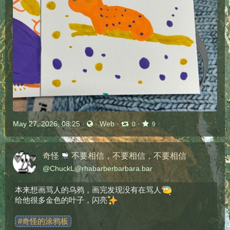
May 27, 2026, 08:25
·
·
Web
·
·
0
9
奇怪
不要相信，不要相信，不要相信
@
ChuckL@rhabarberbarbara.bar
本来想画骂人的乌鸦，画完发现没有在骂人​
给他很多金色的叶子，闪亮
#
奇怪的涂鸦板