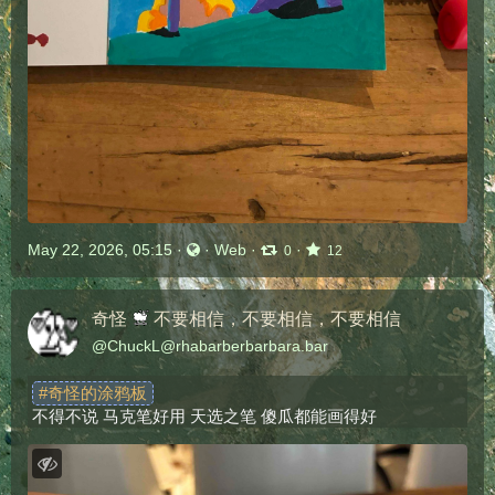
May 22, 2026, 05:15
·
·
Web
·
·
0
12
奇怪
不要相信，不要相信，不要相信
@
ChuckL@rhabarberbarbara.bar
#
奇怪的涂鸦板
不得不说 马克笔好用 天选之笔 傻瓜都能画得好