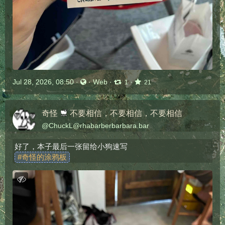
Jul 28, 2026, 08:50
·
·
Web
·
·
1
21
奇怪
不要相信，不要相信，不要相信
@
ChuckL@rhabarberbarbara.bar
好了，本子最后一张留给小狗速写
#
奇怪的涂鸦板