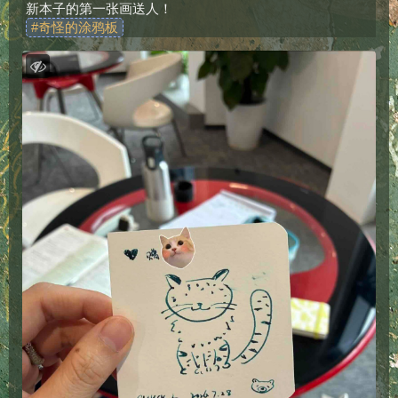
新本子的第一张画送人！
#
奇怪的涂鸦板