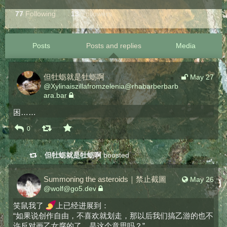
77
Following
13
Followers
Posts
Posts and replies
Media
但牡蛎就是牡蛎啊
May 27
@
Xylinaiszillafromzelenia@rhabarberbarb
ara.bar
困……
0
但牡蛎就是牡蛎啊
boosted
Summoning the asteroids｜禁止截圖
May 26
@
wolf@go5.dev
笑鼠我了 
上已经进展到：
“如果说创作自由，不喜欢就划走，那以后我们搞乙游的也不
许反对画乙女腐的了，是这个意思吗？”