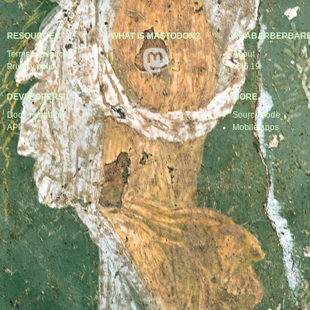
RESOURCES
WHAT IS MASTODON?
RHABARBERBAR
Terms of service
About
Privacy policy
v3.5.19
DEVELOPERS
MORE…
Documentation
Source code
API
Mobile apps