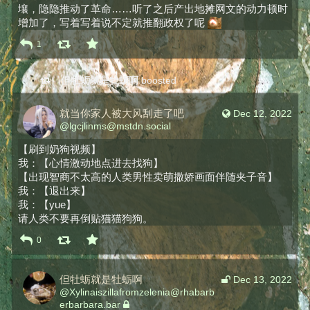
壤，隐隐推动了革命……听了之后产出地摊网文的动力顿时
增加了，写着写着说不定就推翻政权了呢 
1
但牡蛎就是牡蛎啊
boosted
就当你家人被大风刮走了吧
Dec 12, 2022
@
lgcjlinms@mstdn.social
【刷到奶狗视频】
我：【心情激动地点进去找狗】
【出现智商不太高的人类男性卖萌撒娇画面伴随夹子音】
我：【退出来】
我：【yue】
请人类不要再倒贴猫猫狗狗。
0
但牡蛎就是牡蛎啊
Dec 13, 2022
@
Xylinaiszillafromzelenia@rhabarb
erbarbara.bar