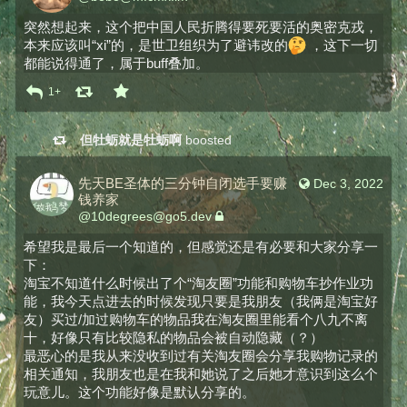
突然想起来，这个把中国人民折腾得要死要活的奥密克戎，
本来应该叫“xi”的，是世卫组织为了避讳改的
 ，这下一切
都能说得通了，属于buff叠加。
1+
但牡蛎就是牡蛎啊
boosted
先天BE圣体的三分钟自闭选手要赚
Dec 3, 2022
钱养家
@
10degrees@go5.dev
希望我是最后一个知道的，但感觉还是有必要和大家分享一
下：
淘宝不知道什么时候出了个“淘友圈”功能和购物车抄作业功
能，我今天点进去的时候发现只要是我朋友（我俩是淘宝好
友）买过/加过购物车的物品我在淘友圈里能看个八九不离
十，好像只有比较隐私的物品会被自动隐藏（？）
最恶心的是我从来没收到过有关淘友圈会分享我购物记录的
相关通知，我朋友也是在我和她说了之后她才意识到这么个
玩意儿。这个功能好像是默认分享的。