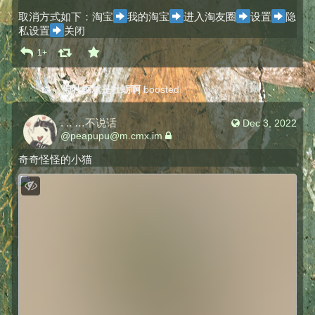
取消方式如下：淘宝
我的淘宝
进入淘友圈
设置
隐
私设置
关闭
1+
但牡蛎就是牡蛎啊
boosted
. .. …不说话
Dec 3, 2022
@
peapupu@m.cmx.im
奇奇怪怪的小猫