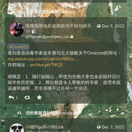
但牡蛎就是牡蛎啊
boosted
嘎嘎嘎嘎地折返跑跑得不快动静不
Dec 3, 2022
小
@
flyover@pullopen.xyz
#
Covid19
看到香港病毒学家金冬雁与北大饶毅关于Omicron的辩论：
mp.weixin.qq.com/s/cqtxVv496Gu
存档地址：
archive.ph/TrKQf
感慨是：1、隔行如隔山，即使为生物大拿也未必能对流行
病学有所把握。2、两位都是令人尊敬的科学家，道理本就
该越辩越明，而非捂嘴不让任何一方说话。
1
但牡蛎就是牡蛎啊
boosted
小猫Pigu和小狗Link
Dec 3, 2022