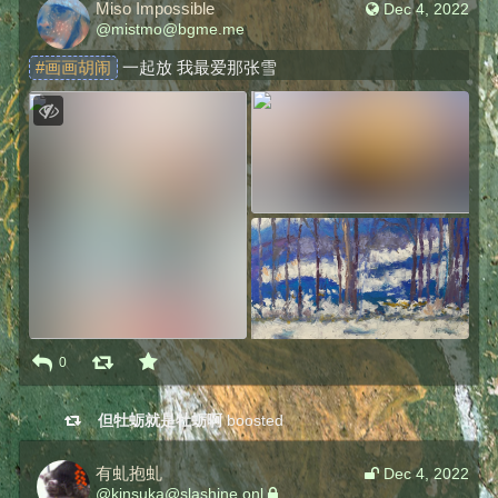
Miso Impossible
Dec 4, 2022
@
mistmo@bgme.me
#
画画胡闹
 一起放 我最爱那张雪
0
但牡蛎就是牡蛎啊
boosted
有虬抱虬
Dec 4, 2022
@
kinsuka@slashine.onl