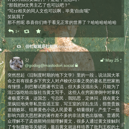
“那我把bl文男主乙了也可以吧？”
“写zz相关的同人文也可以啊，毕竟‘自由’呢”
笑鼠我了
那不然呢 恭喜你们终于看见正常的世界了？哈哈哈哈哈哈
1+
但牡蛎就是牡蛎啊
boosted
갓
May 25
*
@
godog@mastodon.social
突然想起《旧制度时期的地下文学》里的一段，说法国大革
命之前有很多乡下穷文人对卢梭伏尔泰之类的著名思想家抱
有憧憬，到巴黎试图著书立说，但大多没混出头，只能为了
混口饭吃给出版社当黄文写手。这些人在穷困潦倒中对掌权
者极度不满，这国怎，亏总民，我陷思，定体问，就在黄文
里疯狂地夹带私货造谣王室，写王室的淫乱生活，指责贵族
道德败坏。结果黄色小说人民爱看，销量很好，产生了一批
影响力跟大思想家的著作差不多的非法黄色出版物。普通民
众理解不了孟德斯鸠但能理解黄文，很多人通过黄文接触到
了专制腐败等关键词，最后黄文就这样培养了批判王权的土