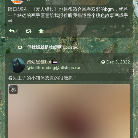
随口胡说，《爱人错过》也是很适合鸠吞双邪的bgm，就差
一个缺德的画手愿意给我报价听我描述整个桃色故事画成手
书
0
但牡蛎就是牡蛎啊
boosted
跑站黑猫bot
Dec 3, 2022
@
belthronding@allships.run
看见虫子的小猫体态真的很漂亮！