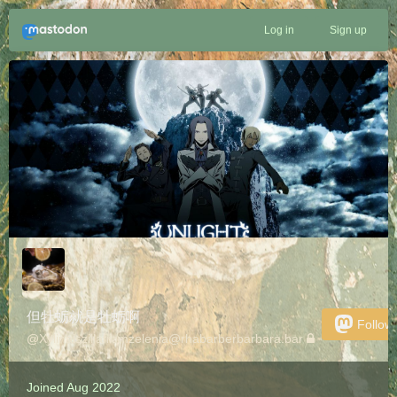
Log in
Sign up
但牡蛎就是牡蛎啊
Follow
@
Xylinaiszillafromzelenia@rhabarberbarbara.bar
Joined Aug 2022