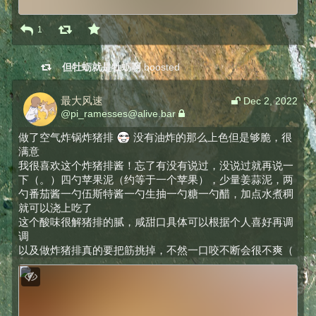
1
但牡蛎就是牡蛎啊
boosted
最大风速
Dec 2, 2022
@
pi_ramesses@alive.bar
做了空气炸锅炸猪排 
 没有油炸的那么上色但是够脆，很
满意
我很喜欢这个炸猪排酱！忘了有没有说过，没说过就再说一
下（。）四勺苹果泥（约等于一个苹果），少量姜蒜泥，两
勺番茄酱一勺伍斯特酱一勺生抽一勺糖一勺醋，加点水煮稠
就可以浇上吃了
这个酸味很解猪排的腻，咸甜口具体可以根据个人喜好再调
调
以及做炸猪排真的要把筋挑掉，不然一口咬不断会很不爽（