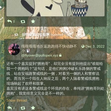
0
但牡蛎就是牡蛎啊
boosted
嘎嘎嘎嘎地折返跑跑得不快动静不
Dec 3, 2022
小
@
flyover@pullopen.xyz
还有一个嘉宾提到“拥抱哥”，却完全没有提到他提出“谁能给
我一个拥抱吗？”这句话，是他们刚刚冲破长乐路侧的警戒
线，站在安福路警戒线的一侧，对着另一侧的人和警察说
的。而当另一个陌生人响应之后，两个人隔着警戒线拥抱，
现场响起了欢呼和鼓掌。
嘉宾没有讲这条警戒线这个环境的存在，单纯讲“拥抱哥到处
拥抱”，我觉得意义完全是不一样的。
Show thread
1