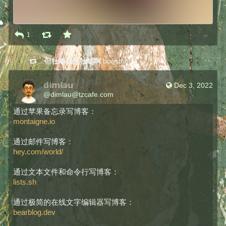
1
但牡蛎就是牡蛎啊
boosted
𝕕𝕚𝕞𝕝𝕒𝕦
Dec 3, 2022
@
dimlau@tzcafe.com
通过苹果备忘录写博客：
montaigne.io
通过邮件写博客：
hey.com/world/
通过文本文件和命令行写博客：
lists.sh
通过极简的在线文字编辑器写博客：
bearblog.dev