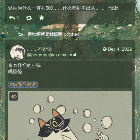
钴站为什么一直在500……什么都刷不出来……（忧愁
0
但牡蛎就是牡蛎啊
boosted
. .. …不说话
Dec 4, 2022
@
peapupu@m.cmx.im
奇奇怪怪的小猫
眠怪怪
#
猫毛不说话