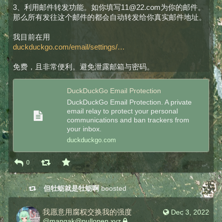
3、利用邮件转发功能。如你填写11@22.com为你的邮件。
那么所有发往这个邮件的都会自动转发给你真实邮件地址。
我目前在用
duckduckgo.com/email/settings/
免费，且非常便利。避免泄露邮箱与密码。
DuckDuckGo Email Protection
DuckDuckGo Email Protection. A private
email relay to protect your personal
communications and ban trackers from
your inbox.
duckduckgo.com
0
但牡蛎就是牡蛎啊
boosted
我愿意用腐权交换我的强度
Dec 3, 2022
@
mangak@pullopen.xyz