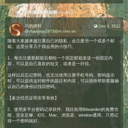
但牡蛎就是牡蛎啊
boosted
乌鸦燃料
Dec 3, 2022
@
chaojixyy1973@m.cmx.im
随着大家越来越注重自己的隐私，会注册另一个或多个邮
箱。这里分享几个我会用的小技巧。
1、每次注册新邮箱后都给一个固定邮箱发送一份固定内
容，可以是自己喜欢的短文，或者是一封信。
这样以后忘记密码，也无法使用注册手机号码、密码提示
时，可以提供这封邮件的题目和内容，可以很快帮助客服确
认自己的身份以找回密码。
【多次经历证明非常有效】
2、使用多平台密码记录软件。我目前用Bitwarden的免费功
能，完全足够。iOS、Mac、浏览器、window通用。只用记
得一个密码就好。