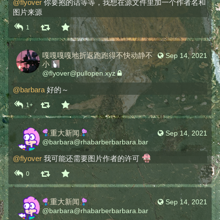
@
flyover
 你要抱的话等等，我想在源文件里加一个作者名和
图片来源
1
嘎嘎嘎嘎地折返跑跑得不快动静不
Sep 14, 2021
小
@
flyover@pullopen.xyz
@
barbara
 好的～
1+
​重大新闻​
Sep 14, 2021
@
barbara@rhabarberbarbara.bar
@
flyover
 我可能还需要图片作者的许可 
0
​重大新闻​
Sep 14, 2021
@
barbara@rhabarberbarbara.bar