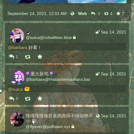
September 14, 2021, 12:01 AM
·
·
Web
·
·
·
2
4
7
Sep 14, 2021
@
suica@cobaltkiss.blue
@
barbara
好看！
1
​重大新闻​
Sep 14, 2021
@
barbara@rhabarberbarbara.bar
@
suica
0
嘎嘎嘎嘎地折返跑跑得不快动静不
Sep 14, 2021
小
@
flyover@pullopen.xyz