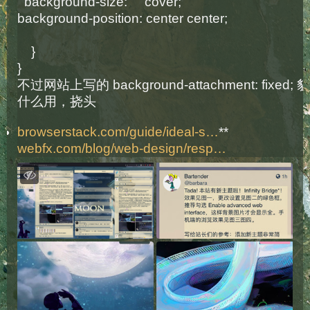
  background-size:     cover;
background-position: center center;
    }
}
不过网站上写的 background-attachment: fixed;
什么用，挠头
browserstack.com/guide/ideal-s
**
webfx.com/blog/web-design/resp