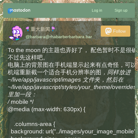
Log in
Sign up
​重大新闻​
Follow
@
barbara@rhabarberbarbara.bar
To the moon 的主题也弄好了， 配色暂时不是很
不过先这样吧。
电脑上的背景图在手机端显示起来有点奇怪，可以
机端重新截一个适合手机分辨率的图
，同样放进 
~/live/app/javascript/images 文件夹，然后在 
~/live/app/javascript/styles/your_theme/overrides.
里加一段
：
/
 mobile */
@media (max-width: 630px) {
    .columns-area {
  background: url("../images/your_image_mobile")