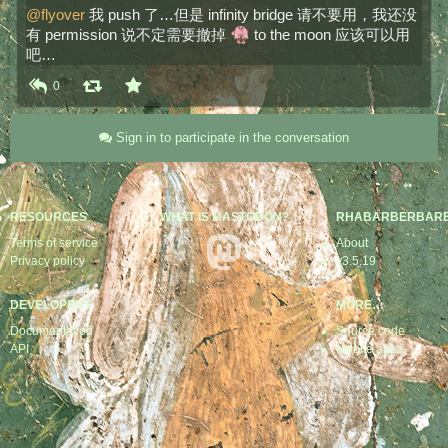
@
flyover
 我 push 了…但是 infinity bridge 请不要用，我还没
有 permission 说不定需要撤掉 
 to the moon 应该可以用
吧…
0
Sign in to participate in the conversation
RESOURCES
WHAT IS MASTODON?
RHABARBERBAR
Terms of service
About
Privacy policy
v3.5.19
DEVELOPERS
MORE…
Documentation
Source code
API
Mobile apps