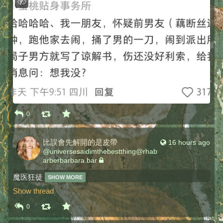
0
比誤會先解開的是皮帶
16 hours ago
@
universesaidimthebestthing@rhab
arberbarbara.bar
魔医狂徒 
SHOW MORE
Show thread
0