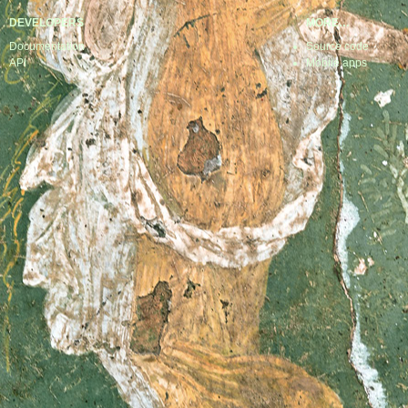
DEVELOPERS
MORE…
Documentation
Source code
API
Mobile apps