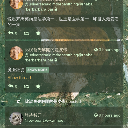
@
universesaidimthebestthing@rhaba
rberbarbara.bar
说起来禹英雨是法学第一，世玉是医学第一，印度人最爱看
的一集
0
比誤會先解開的是皮帶
3 hours ago
@
universesaidimthebestthing@rhaba
rberbarbara.bar
魔医狂徒 
SHOW MORE
Show thread
0
比誤會先解開的是皮帶
boosted
静待智开
9 hours ago
@
owlbear@wxw.moe