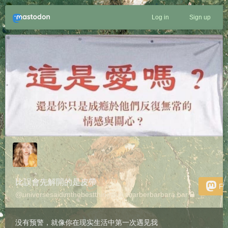
Log in
Sign up
比誤會先解開的是皮帶
Fo
@
universesaidimthebestthing@rhabarberbarbara.bar
没有预警，就像你在现实生活中第一次遇见我