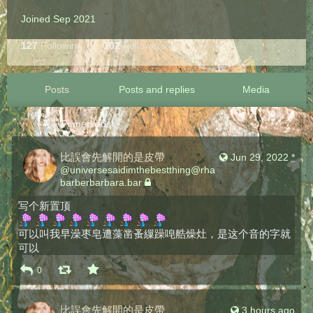
Joined Sep 2021
127
Following
102
Followers
Posts
Posts and replies
Media
Pinned post
比誤會先解開的是皮帶
Jun 29, 2022
*
@
universesaidimthebestthing@rha
barberbarbara.bar
写个新置顶
可以叫我早澡枣皂遭藻凿蚤繅躁唣艁燥灶，是这个音的字就
可以
0
比誤會先解開的是皮帶
3 hours ago