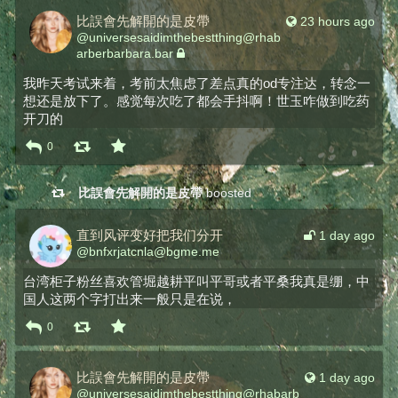
比誤會先解開的是皮帶
23 hours ago
@
universesaidimthebestthing@rhab
arberbarbara.bar
我昨天考试来着，考前太焦虑了差点真的od专注达，转念一
想还是放下了。感觉每次吃了都会手抖啊！世玉咋做到吃药
开刀的
0
比誤會先解開的是皮帶
boosted
直到风评变好把我们分开
1 day ago
@
bnfxrjatcnla@bgme.me
台湾柜子粉丝喜欢管堀越耕平叫平哥或者平桑我真是绷，中
国人这两个字打出来一般只是在说，
0
比誤會先解開的是皮帶
1 day ago
@
universesaidimthebestthing@rhabarb