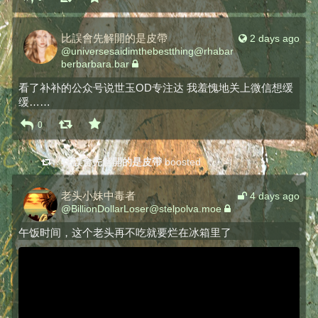
比誤會先解開的是皮帶
2 days ago
@
universesaidimthebestthing@rhabar
berbarbara.bar
看了补补的公众号说世玉OD专注达 我羞愧地关上微信想缓
缓……
0
比誤會先解開的是皮帶
boosted
老头小妹中毒者
4 days ago
@
BillionDollarLoser@stelpolva.moe
午饭时间，这个老头再不吃就要烂在冰箱里了