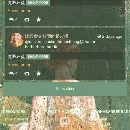
魔医狂徒 
SHOW MORE
Show thread
0
比誤會先解開的是皮帶
2 days ago
@
universesaidimthebestthing@rhabar
berbarbara.bar
魔医狂徒 
SHOW MORE
Show thread
0
Show older
RESOURCES
WHAT IS MASTODON?
RHABARBERBAR
Terms of service
About
Privacy policy
v3.5.19