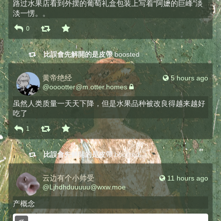
路过水果店看到外摆的葡萄礼盒包装上写着“阿嬷的巨峰”淡
淡一愣。。
0
比誤會先解開的是皮帶
boosted
黄帝绝经
5 hours ago
@
ooootter@m.otter.homes
虽然人类质量一天天下降，但是水果品种被改良得越来越好
吃了
1
比誤會先解開的是皮帶
boosted
云边有个小帅受
11 hours ago
@
Ljhdhduuuuu@wxw.moe
产概念