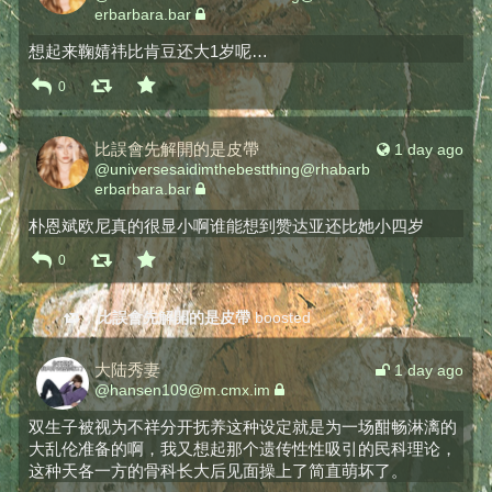
erbarbara.bar
想起来鞠婧祎比肯豆还大1岁呢…
0
比誤會先解開的是皮帶
1 day ago
@
universesaidimthebestthing@rhabarb
erbarbara.bar
朴恩斌欧尼真的很显小啊谁能想到赞达亚还比她小四岁
0
比誤會先解開的是皮帶
boosted
大陆秀妻
1 day ago
@
hansen109@m.cmx.im
双生子被视为不祥分开抚养这种设定就是为一场酣畅淋漓的
大乱伦准备的啊，我又想起那个遗传性性吸引的民科理论，
这种天各一方的骨科长大后见面操上了简直萌坏了。