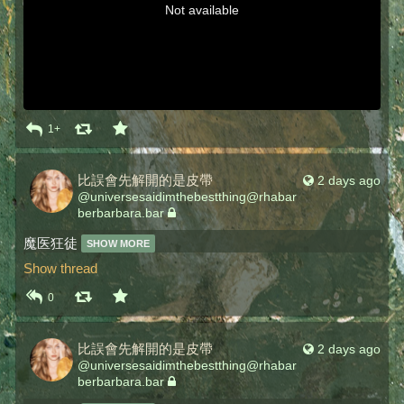
Not available
1+
比誤會先解開的是皮帶
2 days ago
@
universesaidimthebestthing@rhabar
berbarbara.bar
魔医狂徒 
SHOW MORE
Show thread
0
比誤會先解開的是皮帶
2 days ago
@
universesaidimthebestthing@rhabar
berbarbara.bar