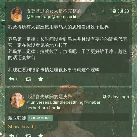
没登基过的女人是不完整的
Jul 29
@
Seinsfrage@me.ns.ci
我觉得所有人都应该用养鸟人的思维看淡这个世界
养鸟第一定律：长时间没看到鸟屎并且没有要拉的迹象代表
它一定在你没看见的地方拉了
养鸟第二定律：拉就拉了，放着吧，干了更好铲干净，趁热
的话还会抹匀
我现在看到很多事情处理很多事情就这个逻辑
0
比誤會先解開的是皮帶
2 days ago
@
universesaidimthebestthing@rhabar
berbarbara.bar
魔医狂徒 
SHOW MORE
Show thread
0