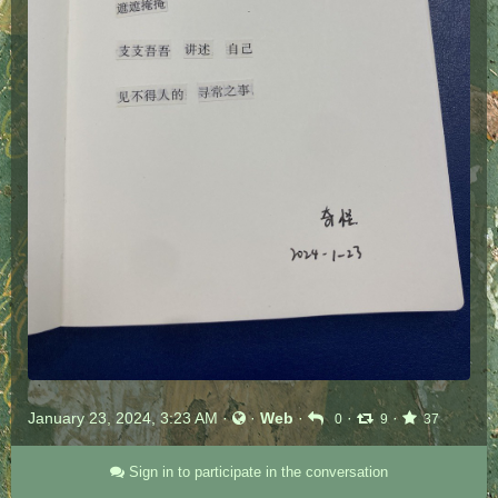
January 23, 2024, 3:23 AM
·
·
Web
·
·
·
0
9
37
Sign in to participate in the conversation